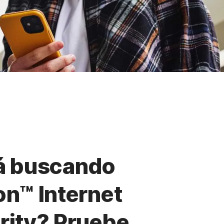
á buscando
on™ Internet
rity? Pruebe