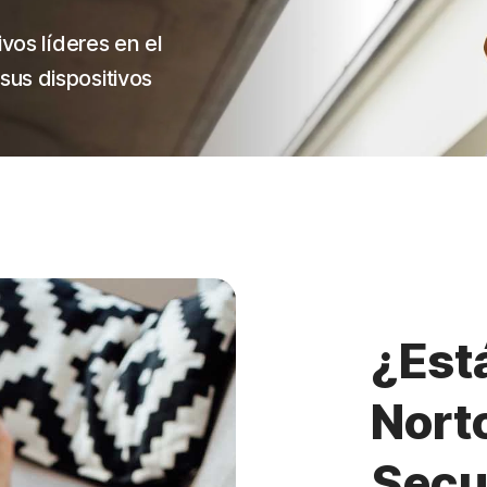
vos líderes en el
us dispositivos
¿Est
Nort
Secu