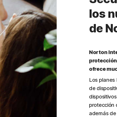
los 
de N
Norton Inte
protección
ofrece mu
Los planes 
de disposit
dispositivo
protección 
además de 