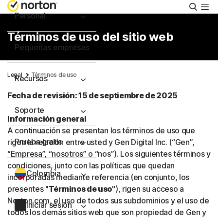
Busca
Personal
Términos de uso del sitio web
Pequeñas empresas
Legal
Términos de uso
Recursos
Fecha de revisión: 15 de septiembre de 2025
Soporte
Información general
A continuación se presentan los términos de uso que
Prueba gratis
rigen la relación entre usted y Gen Digital Inc. (“Gen”,
“Empresa”, “nosotros” o “nos”). Los siguientes términos y
condiciones, junto con las políticas que quedan
Colombia
incorporadas mediante referencia (en conjunto, los
presentes
"Términos de uso"
), rigen su acceso a
Norton.com, el uso de todos sus subdominios y el uso de
Iniciar sesión
todos los demás sitios web que son propiedad de Gen y