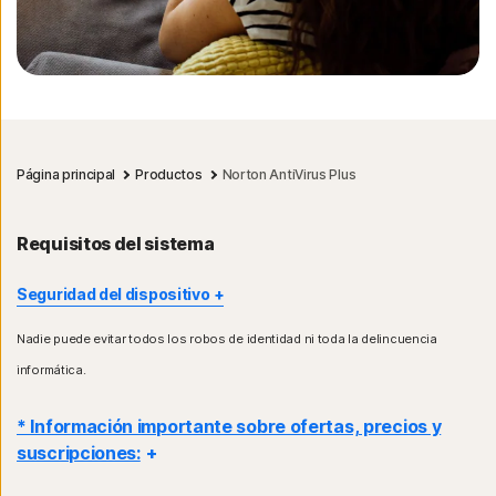
Página principal
Productos
Norton AntiVirus Plus
Requisitos del sistema
Seguridad del dispositivo
No todas las funciones están disponibles en todos los
Nadie puede evitar todos los robos de identidad ni toda la delincuencia
dispositivos y plataformas.
informática.
Control para padres de Norton, Copia de seguridad en la nube
Norton y Norton SafeCam actualmente no son compatibles
con Mac OS.
* Información importante sobre ofertas, precios y
El soporte para Windows incluye dispositivos que usan chips
suscripciones:
x86/Intel y AMD Snapdragon/ARM.
Las versiones que usan Snapdragon/ARM no incluyen Control