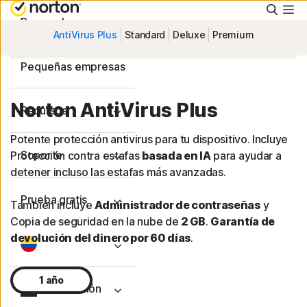
Busca
Personal
AntiVirus Plus
Standard
Deluxe
Premium
Pequeñas empresas
Norton AntiVirus Plus
Recursos
Potente protección antivirus para tu dispositivo. Incluye
Soporte
Protección contra estafas
basada en IA
para ayudar a
detener incluso las estafas más avanzadas.
Prueba gratis
También incluye
Administrador de contraseñas
y
Copia de seguridad en la nube de
2 GB
.
Garantía de
devolución del dinero por 60 días
.
1 año
Iniciar sesión