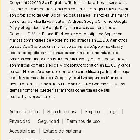
usar el modo de pantalla completa.
Copyright © 2026 Gen Digital Inc. Todos los derechos reservados.
Las marcas comerciales o marcas comerciales registradas de Gen
son propiedad de Gen Digital Inc. o sus filiales. Firefox es una marca
23
La Protección contra deepfakes automática funciona solo para videos
comercial de Mozilla Foundation. Android, Google Chrome, Google
en inglés en plataformas de redes sociales o de video compatibles; para
Play y el logotipo de Google Play son marcas comerciales de
otras plataformas, usa el análisis manual. Requiere Windows 11 o
Google LLC. Mac, iPhone, iPad, Apple y el logotipo de Apple son
posterior y un navegador compatible. La detección automática además
marcas comerciales de Apple Inc. registradas en EE. UU. y en otros
requiere una PC con IA (CPU Qualcomm o Intel de mínimo 8 núcleos,
países. App Store es una marca de servicio de Apple Inc. Alexa y
todos los logotipos relacionados son marcas comerciales de
16 GB de RAM) o una PC sin IA (CPU de mínimo 6 núcleos de cualquier
Amazon.com, Inc. o de sus filiales. Microsoft y el logotipo Windows
marca, 16 GB de RAM). Para las PC sin IA con CPU de mínimo 4 núcleos y
son marcas comerciales de Microsoft Corporation en EE. UU. y otros
8 GB de RAM, solo está disponible el análisis manual. Para ver todos los
países. El robot Android se reproduce o modifica a partir del trabajo
detalles, visita
Norton.com/deepfakesupport
.
creado y compartido por Google y se utiliza según los términos
descritos en la Licencia de Atribución Creative Commons 3.0. Los
demás nombres pueden ser marcas comerciales de sus
³³
La Protección contra deepfakes en el Asistente de IA Norton Genie está
respectivos propietarios.
disponible actualmente en acceso anticipado y solo funciona con videos
de YouTube en inglés.
Acerca de Gen
Sala de prensa
Empleo
Legal
Privacidad
Seguridad
Términos de uso
γ
Norton Safe Search no proporciona una calificación de seguridad para
vínculos patrocinados ni filtra los vínculos patrocinados potencialmente
Accesibilidad
Estado del sistema
inseguros de los resultados de búsqueda. No disponible en todos los