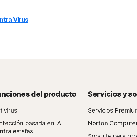
ntra Virus
unciones del producto
Servicios y s
tivirus
Servicios Premiu
otección basada en IA
Norton Compute
ntra estafas
Soporte para pr