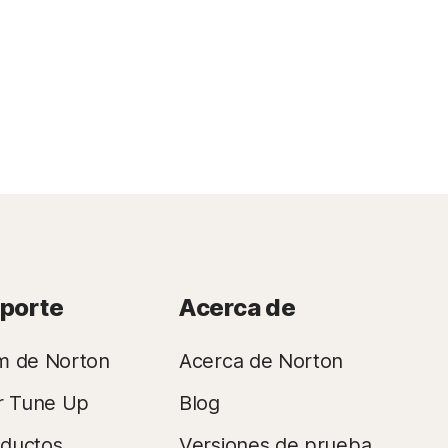
oporte
Acerca de
m de Norton
Acerca de Norton
r Tune Up
Blog
oductos
Versiones de prueba