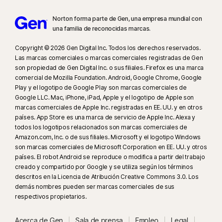
Monitorea los videos vistos en YouTube.com (pero no los videos de
Norton forma parte de Gen, una empresa mundial con
YouTube incrustados en otros sitios web o blogs) y en Hulu.com (pero
una familia de reconocidas marcas.
solo en Windows). No funciona con las aplicaciones de YouTube o Hulu.
Copyright © 2026 Gen Digital Inc. Todos los derechos reservados.
20
Supervisión de búsquedas requiere una extensión de navegador
Las marcas comerciales o marcas comerciales registradas de Gen
son propiedad de Gen Digital Inc. o sus filiales. Firefox es una marca
compatible con Windows y el navegador de Norton incorporado en la
comercial de Mozilla Foundation. Android, Google Chrome, Google
aplicación en iOS y Android.
Play y el logotipo de Google Play son marcas comerciales de
Google LLC. Mac, iPhone, iPad, Apple y el logotipo de Apple son
marcas comerciales de Apple Inc. registradas en EE. UU. y en otros
países. App Store es una marca de servicio de Apple Inc. Alexa y
todos los logotipos relacionados son marcas comerciales de
Amazon.com, Inc. o de sus filiales. Microsoft y el logotipo Windows
son marcas comerciales de Microsoft Corporation en EE. UU. y otros
países. El robot Android se reproduce o modifica a partir del trabajo
creado y compartido por Google y se utiliza según los términos
descritos en la Licencia de Atribución Creative Commons 3.0. Los
demás nombres pueden ser marcas comerciales de sus
respectivos propietarios.
Acerca de Gen
Sala de prensa
Empleo
Legal