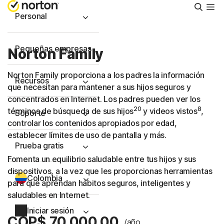
Busca
Personal
Pequeñas empresas
Norton Family
Norton Family proporciona a los padres la información
Recursos
que necesitan para mantener a sus hijos seguros y
concentrados en Internet. Los padres pueden ver los
20
8
términos de búsqueda de sus hijos
y videos vistos
,
Soporte
controlar los contenidos apropiados por edad,
establecer límites de uso de pantalla y más.
Prueba gratis
Fomenta un equilibrio saludable entre tus hijos y sus
dispositivos, a la vez que les proporcionas herramientas
Colombia
para que aprendan hábitos seguros, inteligentes y
saludables en Internet.
Iniciar sesión
COP$ 70.000,00
/año