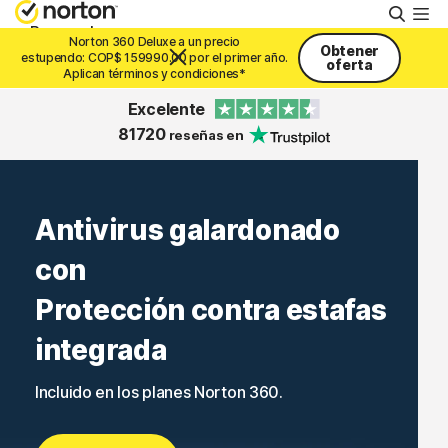
Busca
Personal
Norton 360 Deluxe a un precio
Obtener
estupendo: COP$ 159990.00 por el primer año.
oferta
Aplican términos y condiciones*
Pequeñas empresas
Excelente
81720
reseñas en
Recursos
Antivirus galardonado
Soporte
con
Prueba gratis
Protección contra estafas
integrada
Colombia
Incluido en los planes Norton 360.
Iniciar sesión