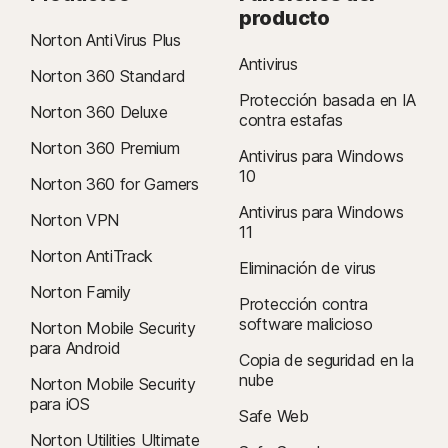
facturación. Los suscriptores anuales recibirán de manera anticipada
producto
un correo electrónico con el precio de renovación.
Norton AntiVirus Plus
Los precios de renovación
pueden ser superiores al precio inicial y
Antivirus
Norton 360 Standard
están sujetos a cambios. Puedes cancelar la renovación
Protección basada en IA
como se describe aquí
en
tu cuenta
o
Norton 360 Deluxe
contra estafas
comunicándote con nosotros aquí
.
Norton 360 Premium
Antivirus para Windows
Cancelación y reembolso:
Puedes cancelar tus contratos y obtener
10
Norton 360 for Gamers
un reembolso completo dentro de los 14 días posteriores a la compra
Antivirus para Windows
inicial para suscripciones mensuales y dentro de los 60 días
Norton VPN
11
posteriores al pago para suscripciones anuales. Para obtener
Norton AntiTrack
detalles, visita nuestra
Política de cancelación y reembolso
.
Eliminación de virus
Para cancelar el contrato o solicitar un reembolso, haz clic aquí
.
Norton Family
Protección contra
software malicioso
Norton Mobile Security
2
Aplican restricciones. Para el servicio de eliminación de virus, debes
para Android
tener una suscripción de seguridad del dispositivo con antivirus y de
Copia de seguridad en la
renovación automática. Consulta
nube
Norton Mobile Security
Norton.com/virus-protection-promise
para iOS
para ver toda la información.
Safe Web
Norton Utilities Ultimate
4