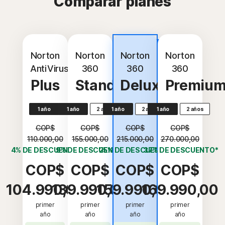
Comparar planes
Más
popular
Norton
Norton
Norton
Norton
AntiVirus
360
360
360
Plus
Standard
Deluxe
Premiu
1 año
1 año
2 años
1 año
2 años
1 año
2 años
COP$
COP$
COP$
COP$
110.000,00
155.000,00
215.000,00
270.000,00
4% DE DESCUENTO*
9% DE DESCUENTO*
25% DE DESCUENTO*
37% DE DESCUENTO*
COP$
COP$
COP$
COP$
104.990,00
139.990,00
159.990,00
169.990,00
primer
primer
primer
primer
año
año
año
año