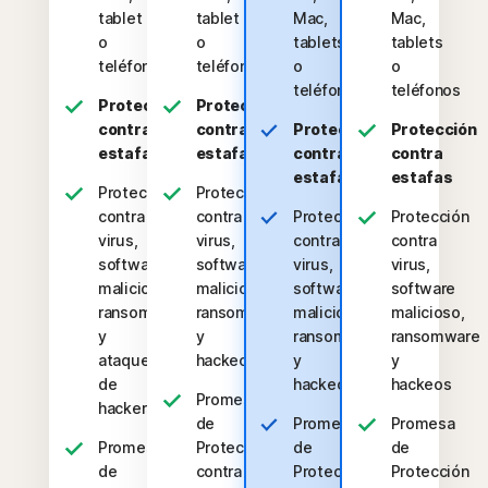
tablet
tablet
Mac,
Mac,
o
o
tablets
tablets
teléfono
teléfono
o
o
teléfonos
teléfonos
Protección
Protección
contra
contra
Protección
Protección
estafas
estafas
contra
contra
estafas
estafas
Protección
Protección
contra
contra
Protección
Protección
virus,
virus,
contra
contra
software
software
virus,
virus,
malicioso,
malicioso,
software
software
ransomware
ransomware
malicioso,
malicioso,
y
y
ransomware
ransomware
ataques
hackeos
y
y
de
hackeos
hackeos
Promesa
hackers
de
Promesa
Promesa
Promesa
Protección
de
de
de
contra
Protección
Protección