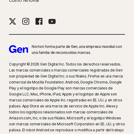
YouTube incrustados en otros sitios web o blogs) y en Hulu.com (pero
solo en Windows). No funciona con las aplicaciones de YouTube o Hulu.
9
Basado en una prueba de otros ocho productos de VPN líderes
seleccionados por Gen en el informe de comparación del rendimiento de
productos VPN realizado por PassMark Software por encargo de Gen, en
noviembre de 2023.
Norton forma parte de Gen, una empresa mundial con
una familia de reconocidas marcas.
16
Para dejar de recibir la mayoría de las alertas para Windows, se debe
Copyright © 2026 Gen Digital Inc. Todos los derechos reservados.
usar el modo de pantalla completa.
Las marcas comerciales o marcas comerciales registradas de Gen
son propiedad de Gen Digital Inc. o sus filiales. Firefox es una marca
comercial de Mozilla Foundation. Android, Google Chrome, Google
23
La Protección contra deepfakes automática funciona solo para videos
Play y el logotipo de Google Play son marcas comerciales de
en inglés en plataformas de redes sociales o de video compatibles; para
Google LLC. Mac, iPhone, iPad, Apple y el logotipo de Apple son
otras plataformas, usa el análisis manual. Requiere Windows 11 o
marcas comerciales de Apple Inc. registradas en EE. UU. y en otros
posterior y un navegador compatible. La detección automática además
países. App Store es una marca de servicio de Apple Inc. Alexa y
requiere una PC con IA (CPU Qualcomm o Intel de mínimo 8 núcleos,
todos los logotipos relacionados son marcas comerciales de
Amazon.com, Inc. o de sus filiales. Microsoft y el logotipo Windows
16 GB de RAM) o una PC sin IA (CPU de mínimo 6 núcleos de cualquier
son marcas comerciales de Microsoft Corporation en EE. UU. y otros
marca, 16 GB de RAM). Para las PC sin IA con CPU de mínimo 4 núcleos y
países. El robot Android se reproduce o modifica a partir del trabajo
8 GB de RAM, solo está disponible el análisis manual. Para ver todos los