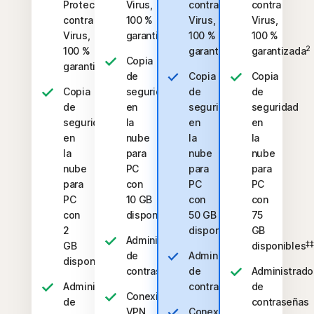
Protección
Virus,
contra
contra
contra
100 %
Virus,
Virus,
2
Virus,
garantizada
100 %
100 %
2
2
100 %
garantizada
garantizada
Copia
2
garantizada
de
Copia
Copia
Copia
seguridad
de
de
de
en
seguridad
seguridad
seguridad
la
en
en
en
nube
la
la
la
para
nube
nube
nube
PC
para
para
para
con
PC
PC
PC
10 GB
con
con
‡‡,4
con
disponibles
50 GB
75
‡‡,4
2
disponibles
GB
Administrador
‡‡
GB
disponibles
de
Administrador
‡‡,4
disponibles
contraseñas
de
Administrado
Administrador
contraseñas
de
Conexión
de
contraseñas
VPN
Conexión