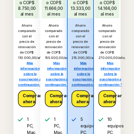
o
COP$
o
COP$
o
COP$
o
COP$
8.750,00
11.666,00
13.333,00
14.166,00
al mes
al mes
al mes
al mes
Ahorro
Ahorro
Ahorro
Ahorro
comparado
comparado
comparado
comparado
con el
con el
con el
con el
precio de
precio de
precio de
precio de
renovación
renovación
renovación
renovación
de COP$
de COP$
de COP$
de COP$
110.000,00/año.
155.000,00/año.
215.000,00/año.
270.000,00/año.
Más
Más
Más
Más
información
información
información
información
sobre la
sobre la
sobre la
sobre la
suscripción a
suscripción a
suscripción a
suscripción a
continuación.*
continuación.*
continuación.*
continuación.*
Comprar
Comprar
Comprar
Comprar
ahora
ahora
ahora
ahora
1
1
5
10
PC,
PC,
equipos
equipos
Mac,
Mac,
PC,
PC,