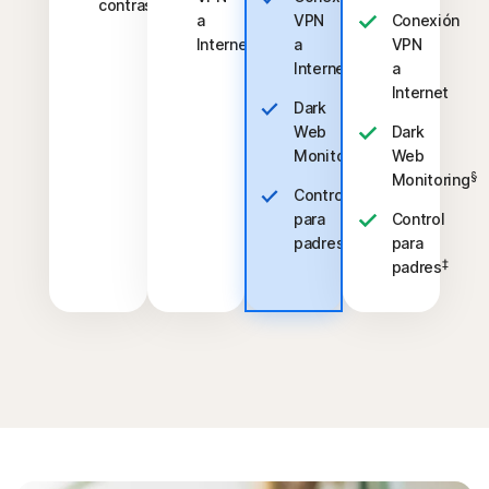
contraseñas
a
VPN
Conexión
Internet
a
VPN
Internet
a
Internet
Dark
Web
Dark
§
Monitoring
Web
§
Monitoring
Control
para
Control
‡
padres
para
‡
padres