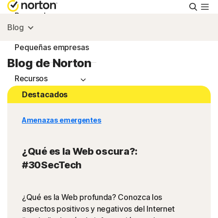
Busca
Personal
Blog
Pequeñas empresas
Blog de Norton
Recursos
Destacados
Soporte
Amenazas emergentes
Prueba gratis
¿Qué es la Web oscura?:
#30SecTech
Colombia
¿Qué es la Web profunda? Conozca los
Iniciar sesión
aspectos positivos y negativos del Internet