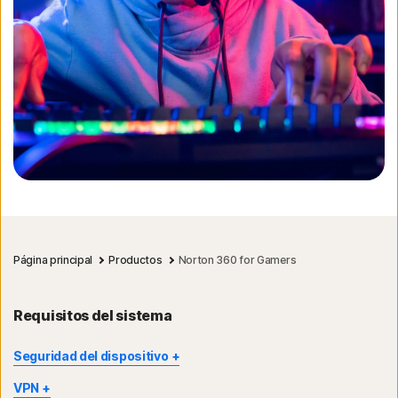
Página principal
Productos
Norton 360 for Gamers
Requisitos del sistema
Seguridad del dispositivo
No todas las funciones están disponibles en todos los
VPN