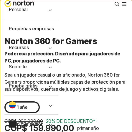
Busca
Personal
Pequeñas empresas
Norton 360 for Gamers
Recursos
Poderosa protección. Diseñado para jugadores de
PC, por jugadores de PC.
Soporte
Sea un jugador casual o un aficionado, Norton 360 for
Gamers proporciona múltiples capas de protección para
Prueba gratis
sus dispositivos, cuentas de juego y activos digitales.
1 año
COP$ 200.000,00
20% DE DESCUENTO*
Iniciar sesión
COP$ 159.990,00
primer año