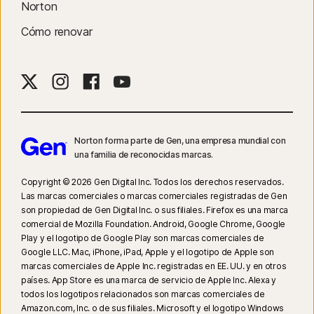
compatible con Internet Explorer. En iOS y Android, es necesario utilizar el
Norton
navegador de Norton incorporado en la aplicación para obtener todos los
Cómo renovar
beneficios de las funciones.
4
Las funciones de Copia de seguridad en la nube solo están disponibles
en Windows (excepto Windows en modo S y Windows sobre un
procesador ARM).
5
Las funciones de SafeCam solo están disponibles en Windows (excepto
Norton forma parte de Gen, una empresa mundial con
una familia de reconocidas marcas.
Windows en modo S y Windows sobre un procesador ARM).
Copyright © 2026 Gen Digital Inc. Todos los derechos reservados.
χ
Para activar la copia de seguridad de archivos de video o videos de
Las marcas comerciales o marcas comerciales registradas de Gen
juegos, debe configurar los ajustes de copia de seguridad en Mis
son propiedad de Gen Digital Inc. o sus filiales. Firefox es una marca
comercial de Mozilla Foundation. Android, Google Chrome, Google
documentos.
Play y el logotipo de Google Play son marcas comerciales de
Google LLC. Mac, iPhone, iPad, Apple y el logotipo de Apple son
η
La función Optimización de notificaciones solo está disponible en
marcas comerciales de Apple Inc. registradas en EE. UU. y en otros
Windows (excepto Windows en modo S y Windows en un procesador
países. App Store es una marca de servicio de Apple Inc. Alexa y
ARM).
todos los logotipos relacionados son marcas comerciales de
Amazon.com, Inc. o de sus filiales. Microsoft y el logotipo Windows