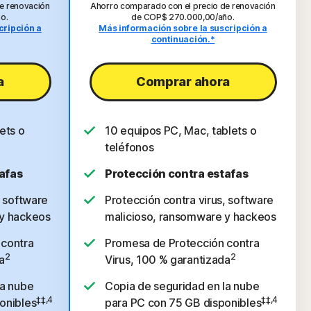
e renovación
Ahorro comparado con el precio de renovación
o.
de COP$ 270.000,00/año.
cripción a
Más información sobre la suscripción a
continuación.*
a
Comprar ahora
ets o
10 equipos PC, Mac, tablets o
teléfonos
afas
Protección contra estafas
, software
Protección contra virus, software
 y hackeos
malicioso, ransomware y hackeos
 contra
Promesa de Protección contra
2
2
a
Virus, 100 % garantizada
la nube
Copia de seguridad en la nube
‡‡,4
‡‡,4
onibles
para PC con 75 GB disponibles