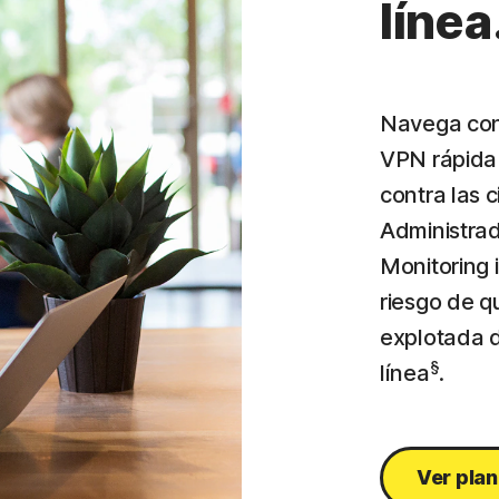
línea
Navega con 
VPN rápida 
contra las 
Administrad
Monitoring 
riesgo de q
explotada 
§
línea
.
Ver pla