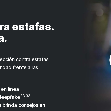
ra estafas.
a.
ección contra estafas
idad frente a las
 en línea
23,33
 deepfake
te brinda consejos en