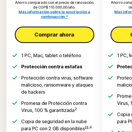
Ahorro comparado con el precio de renovación
Ahorro comp
de COP$ 110.000,00/año.
d
Más información sobre la suscripción a
Más infor
continuación.*
Comprar ahora
1 PC, Mac, tablet o teléfono
1 PC, M
Protección contra estafas
Protec
Protección contra virus, software
Protec
malicioso, ransomware y ataques
malici
de hackers
Promes
Promesa de Protección contra
Virus,
2
Virus, 100 % garantizada
Copia 
Copia de seguridad en la nube
para P
‡‡,4
para PC con 2 GB disponibles