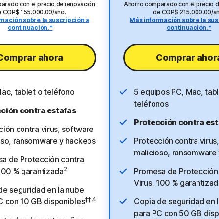
arado con el precio de renovación
Ahorro comparado con el precio d
e COP$ 155.000,00/año.
de COP$ 215.000,00/añ
mación sobre la suscripción a
Más información sobre la sus
continuación.*
continuación.*
Comprar ahora
Comprar ahor
ac, tablet o teléfono
5 equipos PC, Mac, tabl
teléfonos
ción contra estafas
Protección contra est
ción contra virus, software
oso, ransomware y hackeos
Protección contra virus
malicioso, ransomware
a de Protección contra
2
 100 % garantizada
Promesa de Protección
Virus, 100 % garantizad
de seguridad en la nube
‡‡,4
C con 10 GB disponibles
Copia de seguridad en 
para PC con 50 GB disp