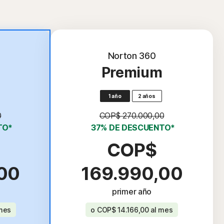
Norton 360
Premium
1 año
2 años
0
COP$ 270.000,00
TO*
37% DE DESCUENTO*
COP$
00
169.990,00
primer año
mes
o
COP$ 14.166,00
al mes