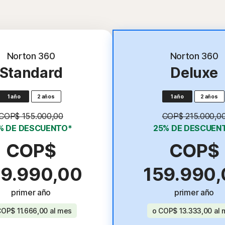
Más popular
Norton 360
Norton 360
Standard
Deluxe
1 año
2 años
1 año
2 años
COP$ 155.000,00
COP$ 215.000,0
% DE DESCUENTO*
25% DE DESCUEN
COP$
COP$
39.990,00
159.990,
primer año
primer año
OP$ 11.666,00
al mes
o
COP$ 13.333,00
al 