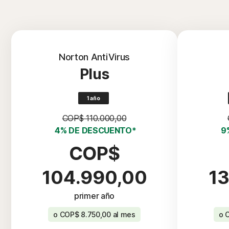
Norton AntiVirus
Plus
1 año
COP$ 110.000,00
4% DE DESCUENTO*
9
COP$
104.990,00
1
primer año
o
COP$ 8.750,00
al mes
o
C