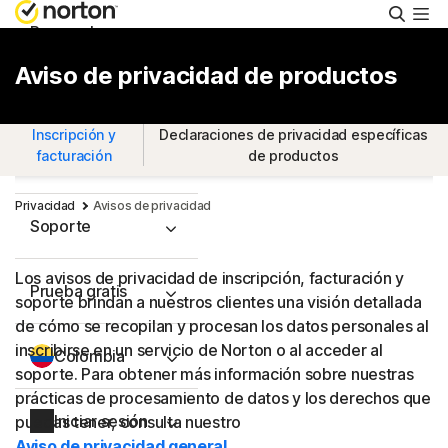
Busca
Personal
Aviso de privacidad de productos
Pequeñas empresas
Inscripción y
Declaraciones de privacidad específicas
facturación
de productos
Recursos
Privacidad
Avisos de privacidad
Soporte
Los avisos de privacidad de inscripción, facturación y
Prueba gratis
soporte brindan a nuestros clientes una visión detallada
de cómo se recopilan y procesan los datos personales al
inscribirse en un servicio de Norton o al acceder al
Colombia
soporte. Para obtener más información sobre nuestras
prácticas de procesamiento de datos y los derechos que
Iniciar sesión
puedas tener, consulta nuestro
Aviso de privacidad general
.