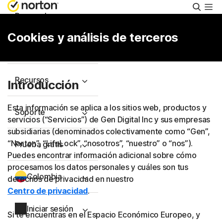
Busca
Personal
Cookies y análisis de terceros
Pequeñas empresas
Recursos
Introducción
Esta información se aplica a los sitios web, productos y
Soporte
servicios (“Servicios”) de Gen Digital Inc y sus empresas
subsidiarias (denominados colectivamente como “Gen”,
“Norton”, “LifeLock”, “nosotros”, “nuestro” o “nos”).
Prueba gratis
Puedes encontrar información adicional sobre cómo
procesamos los datos personales y cuáles son tus
Colombia
derechos de privacidad en nuestro
Centro de privacidad
.
Iniciar sesión
Si te encuentras en el Espacio Económico Europeo, y