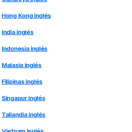
Hong Kong inglés
India inglés
Indonesia inglés
Malasia inglés
Filipinas inglés
Singapur inglés
Tailandia inglés
Vietnam inglés