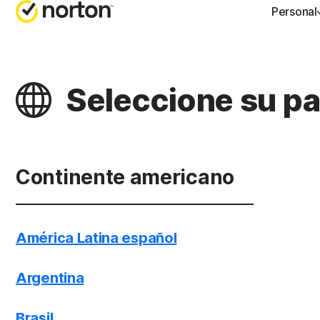
Personal
PL
A
Seleccione su pa
No
S
Nor
Nor
Continente americano
Nor
América Latina español
Argentina
Brasil