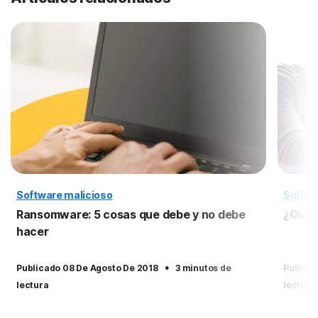
Software malicioso
Softwa
Ransomware: 5 cosas que debe y no debe
¿Qué 
hacer
·
Publicado 08 De Agosto De 2018
3 minutos de
Publica
lectura
lectura