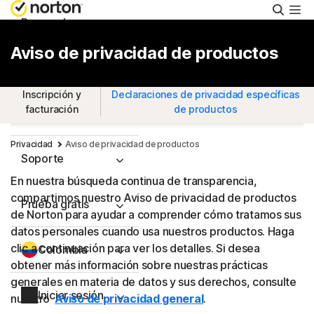
Busca
Personal
Aviso de privacidad de productos
Pequeñas empresas
Inscripción y
Declaraciones de privacidad específicas
facturación
de productos
Recursos
Privacidad
Aviso de privacidad de productos
Soporte
En nuestra búsqueda continua de transparencia,
compartimos nuestro Aviso de privacidad de productos
Prueba gratis
de Norton para ayudar a comprender cómo tratamos sus
datos personales cuando usa nuestros productos. Haga
clic a continuación para ver los detalles. Si desea
Colombia
obtener más información sobre nuestras prácticas
generales en materia de datos y sus derechos, consulte
Iniciar sesión
nuestro
Aviso de privacidad general
.